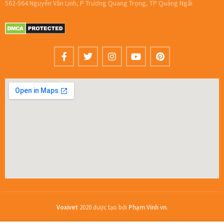
562-564 Nguyễn Văn Linh, P Trương Quang Trọng, TP Quảng Ngãi
Voxivet
2020 được tạo bởi
Phạm Vinh vn
.