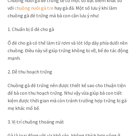
Chuồng nuôi gà đẻ trứng sẽ có một số đặc điểm khác so
với
chuồng nuôi gà tre
hay gà đá. Một số lưu ý khi làm
chuồng gà đẻ trứng mà bà con cần lưu ý như:
1. Chuẩn bị ổ đẻ cho gà
Ổ đẻ cho gà có thể làm từ rơm và lót lớp dày phía dưới nền
chuồng. Điều này sẽ giúp trứng không bị vỡ, bể do tác động
mạnh.
2. Dễ thu hoạch trứng
Chuồng gà đẻ trứng nên được thiết kế sao cho thuận tiện
để bà con thu hoạch trứng. Như vậy vừa giúp bà con tiết
kiệm được thời gian mà còn tránh trường hợp trứng bị gà
mẹ khác mổ bể.
3. Vị trí chuồng thoáng mát
Gà là loại động vật ưa khô ráo, không thích hợp sống ở