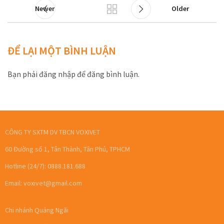
Newer
Older
ĐỂ LẠI MỘT BÌNH LUẬN
Bạn phải đăng nhập để đăng bình luận.
CÔNG TY SXTM DV TBCN VOXIVET
60 Đường số 1, Tân Thành, Tân Phú, TPHCM
Hotline (24/7): 0888.181.688
Email: voxivet@gmail.com
Chi nhánh Quảng Ngãi