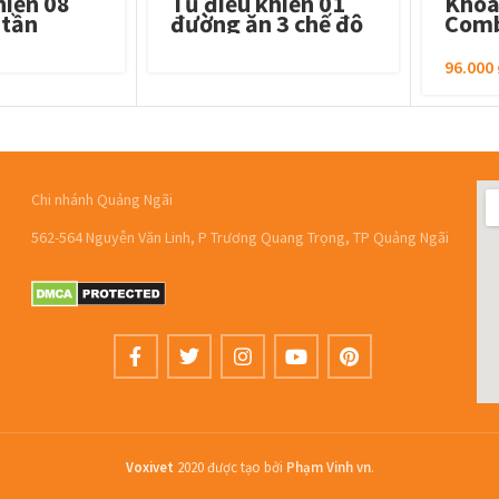
hiển 08
Tủ điều khiển 01
Khóa
 tần
đường ăn 3 chế độ
Comb
96.000
Chi nhánh Quảng Ngãi
562-564 Nguyễn Văn Linh, P Trương Quang Trọng, TP Quảng Ngãi
Voxivet
2020 được tạo bởi
Phạm Vinh vn
.