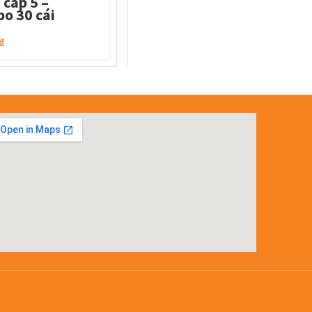
 cáp 5 –
o 30 cái
₫