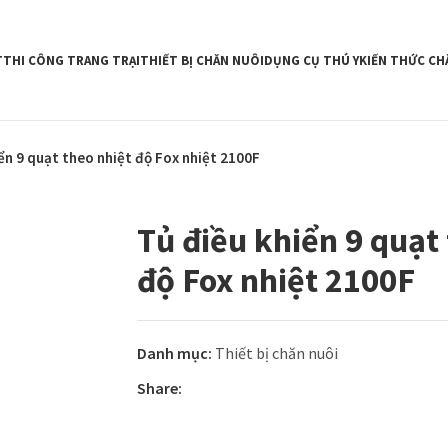
T
THI CÔNG TRANG TRẠI
THIẾT BỊ CHĂN NUÔI
DỤNG CỤ THÚ Y
KIẾN THỨC CH
ển 9 quạt theo nhiệt độ Fox nhiệt 2100F
Tủ điều khiển 9 quạt
độ Fox nhiệt 2100F
Danh mục:
Thiết bị chăn nuôi
Share: