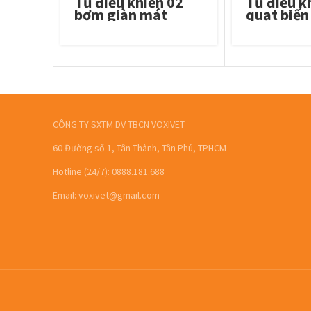
Tủ điều khiển 02
Tủ điều k
bơm giàn mát
quạt biến
CÔNG TY SXTM DV TBCN VOXIVET
60 Đường số 1, Tân Thành, Tân Phú, TPHCM
Hotline (24/7): 0888.181.688
Email: voxivet@gmail.com