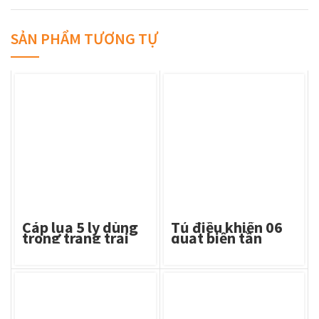
SẢN PHẨM TƯƠNG TỰ
Cáp lụa 5 ly dùng
Tủ điều khiển 06
trong trang trại
quạt biến tần
chăn nuôi