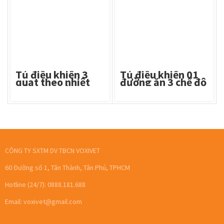
Tủ điều khiển 3
Tủ điều khiển 01
quạt theo nhiệt
đường ăn 3 chế độ
độ Fox nhiệt
2100F
CÔNG TY SXTM DV TBCN VOXIVET
60 Đường số 1, Tân Thành, Tân Phú, TPHCM
Hotline (24/7): 0888.181.688
Email: voxivet@gmail.com