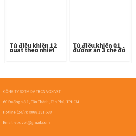
Tủ điều khiển 12
Tủ điều khiển 01
quạt theo nhiệt
đường ăn 3 chế độ
độ Fox nhiệt
2100F
CÔNG TY SXTM DV TBCN VOXIVET
60 Đường số 1, Tân Thành, Tân Phú, TPHCM
Hotline (24/7): 0888.181.688
Email: voxivet@gmail.com